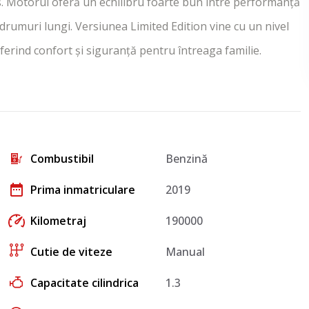
s. Motorul oferă un echilibru foarte bun între performanță
 drumuri lungi. Versiunea Limited Edition vine cu un nivel
oferind confort și siguranță pentru întreaga familie.
Combustibil
Benzină
Prima inmatriculare
2019
Kilometraj
190000
Cutie de viteze
Manual
Capacitate cilindrica
1.3