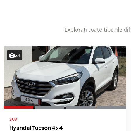
Explorați toate tipurile di
24
SUV
Hyundai Tucson 4×4