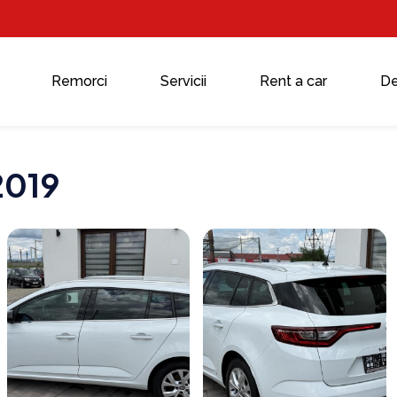
Remorci
Servicii
Rent a car
De
2019