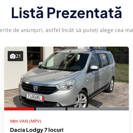
Listă Prezentată
ferite de anunțuri, astfel încât să puteți alege cea 
21
Mini VAN (MPV)
Dacia Lodgy 7 locuri