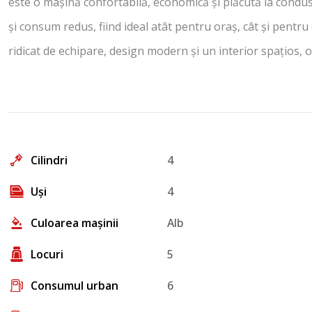
este o mașină confortabilă, economică și plăcută la condu
și consum redus, fiind ideal atât pentru oraș, cât și pentru
ridicat de echipare, design modern și un interior spațios, 
Cilindri
4
Uși
4
Culoarea mașinii
Alb
Locuri
5
Consumul urban
6