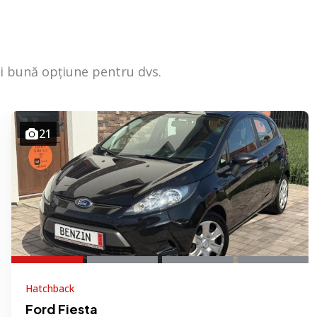
mai bună opțiune pentru dvs.
21
Hatchback
Ford Fiesta