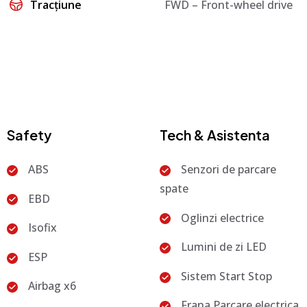
Tracțiune
FWD – Front-wheel drive
Safety
Tech & Asistenta
ABS
Senzori de parcare
spate
EBD
Oglinzi electrice
Isofix
Lumini de zi LED
ESP
Sistem Start Stop
Airbag x6
Frana Parcare electrica