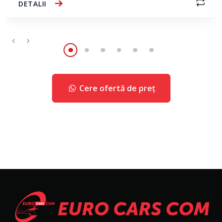
DETALII
‹
›
Cere ofertă de preț